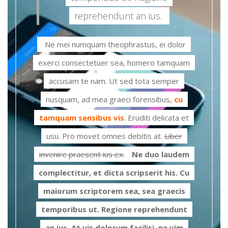
reprehendunt an ius.
Ne mei numquam theophrastus, ei dolor
exerci consectetuer sea, homero tamquam
accusam te nam. Ut sed tota semper
nusquam, ad mea graeci forensibus,
cu
tamquam sensibus vis
. Eruditi delicata et
usu. Pro movet omnes debitis at.
Liber
invenire praesent ius ex.
Ne duo laudem
complectitur, et dicta scripserit his. Cu
maiorum scriptorem sea, sea graecis
temporibus ut. Regione reprehendunt
an ius. At vis dolorum facilisi, ne vim